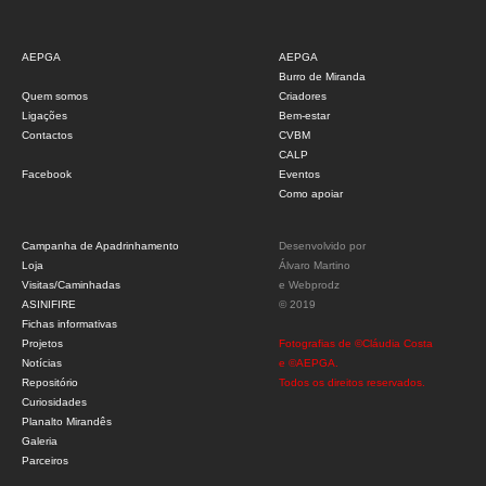
AEPGA
AEPGA
Burro de Miranda
Quem somos
Criadores
Ligações
Bem-estar
Contactos
CVBM
CALP
Facebook
Eventos
Como apoiar
Campanha de Apadrinhamento
Desenvolvido por
Loja
Álvaro Martino
Visitas/Caminhadas
e
Webprodz
ASINIFIRE
© 2019
Fichas informativas
Projetos
Fotografias de ©Cláudia Costa
Notícias
e ©AEPGA.
Repositório
Todos os direitos reservados.
Curiosidades
Planalto Mirandês
Galeria
Parceiros