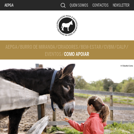
AEPGA
QUEM SOMOS
CONTACTOS
NEWSLETTER
AEPGA
/
BURRO DE MIRANDA
/
CRIADORES
/
BEM-ESTAR
/
CVBM
/
CALP
/
EVENTOS
/
COMO APOIAR