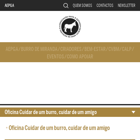
AEPGA
QUEM SOMOS
CONTACTOS
NEWSLETTER
AEPGA
/
BURRO DE MIRANDA
/
CRIADORES
/
BEM-ESTAR
/
CVBM
/
CALP
/
EVENTOS
/
COMO APOIAR
Oficina Cuidar de um burro, cuidar de um amigo
•
Oficina Cuidar de um burro, cuidar de um amigo