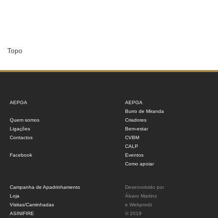
Topo
AEPGA
AEPGA
Burro de Miranda
Quem somos
Criadores
Ligações
Bem-estar
Contactos
CVBM
CALP
Facebook
Eventos
Como apoiar
Campanha de Apadrinhamento
Desenvolvido por
Loja
Álvaro Martino
Visitas/Caminhadas
e
Webprodz
ASINIFIRE
© 2019