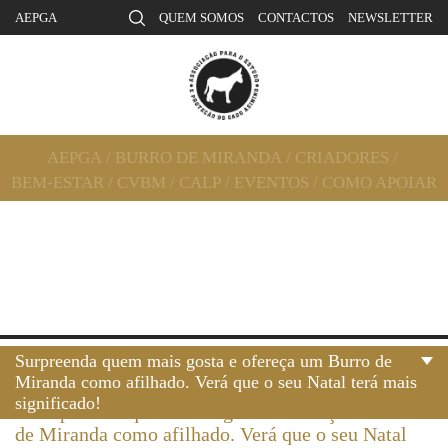
AEPGA
QUEM SOMOS
CONTACTOS
NEWSLETTER
AEPGA
/
BURRO DE MIRANDA
/
CRIADORES
/
BEM-ESTAR
/
CVBM
/
CALP
/
EVENTOS
/
COMO APOIAR
Surpreenda quem mais gosta e ofereça um Burro de
Miranda como afilhado. Verá que o seu Natal terá mais
significado!
•
Surpreenda quem mais gosta e ofereça um Burro
de Miranda como afilhado. Verá que o seu Natal