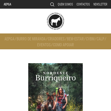
AEPGA
QUEM SOMOS
CONTACTOS
NEWSLETTER
AEPGA
/
BURRO DE MIRANDA
/
CRIADORES
/
BEM-ESTAR
/
CVBM
/
CALP
/
EVENTOS
/
COMO APOIAR