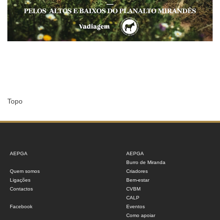
Topo
AEPGA
AEPGA
Burro de Miranda
Quem somos
Criadores
Ligações
Bem-estar
Contactos
CVBM
CALP
Facebook
Eventos
Como apoiar