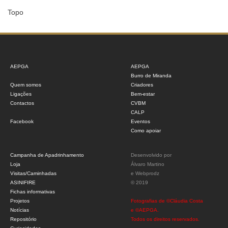
Topo
AEPGA
AEPGA
Burro de Miranda
Quem somos
Criadores
Ligações
Bem-estar
Contactos
CVBM
CALP
Facebook
Eventos
Como apoiar
Campanha de Apadrinhamento
Desenvolvido por
Loja
Álvaro Martino
Visitas/Caminhadas
e
Webprodz
ASINIFIRE
© 2019
Fichas informativas
Projetos
Fotografias de ©Cláudia Costa
Notícias
e ©AEPGA.
Repositório
Todos os direitos reservados.