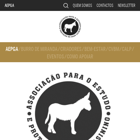
AEPGA
QUEM SOMOS
CONTACTOS
NEWSLETTER
AEPGA
/
BURRO DE MIRANDA
/
CRIADORES
/
BEM-ESTAR
/
CVBM
/
CALP
/
EVENTOS
/
COMO APOIAR