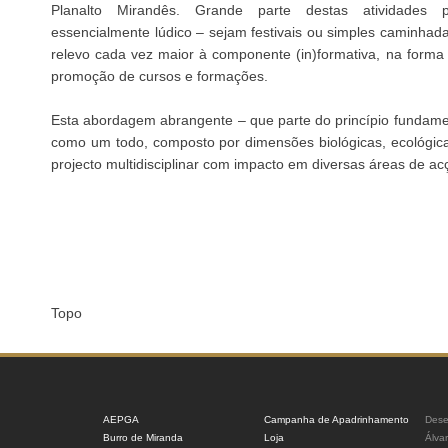
Planalto Mirandês. Grande parte destas atividades
essencialmente lúdico – sejam festivais ou simples caminhad
relevo cada vez maior à componente (in)formativa, na forma 
promoção de cursos e formações.
Esta abordagem abrangente – que parte do princípio fundamen
como um todo, composto por dimensões biológicas, ecológica
projecto multidisciplinar com impacto em diversas áreas de ac
Topo
AEPGA
Campanha de Apadrinhamento
Dese
Burro de Miranda
Loja
Álva