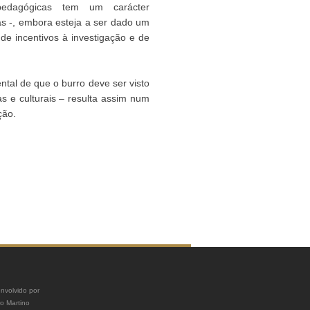
 pedagógicas tem um carácter
as -, embora esteja a ser dado um
de incentivos à investigação e de
tal de que o burro deve ser visto
s e culturais – resulta assim num
ção.
nvolvido por
ro Martino