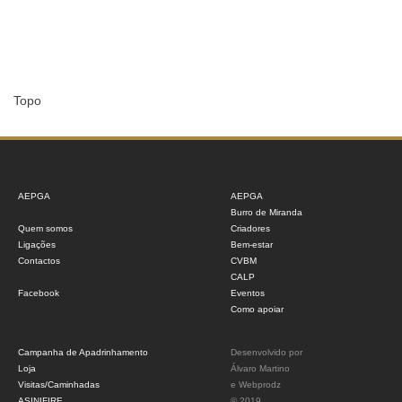
Topo
AEPGA
AEPGA
Burro de Miranda
Quem somos
Criadores
Ligações
Bem-estar
Contactos
CVBM
CALP
Facebook
Eventos
Como apoiar
Campanha de Apadrinhamento
Desenvolvido por
Loja
Álvaro Martino
Visitas/Caminhadas
e
Webprodz
ASINIFIRE
© 2019