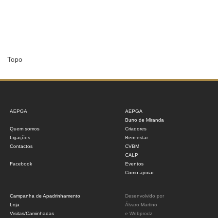
Topo
AEPGA
AEPGA
Burro de Miranda
Quem somos
Criadores
Ligações
Bem-estar
Contactos
CVBM
CALP
Facebook
Eventos
Como apoiar
Campanha de Apadrinhamento
Desenvolvido por
Loja
Álvaro Martino
Visitas/Caminhadas
e
Webprodz