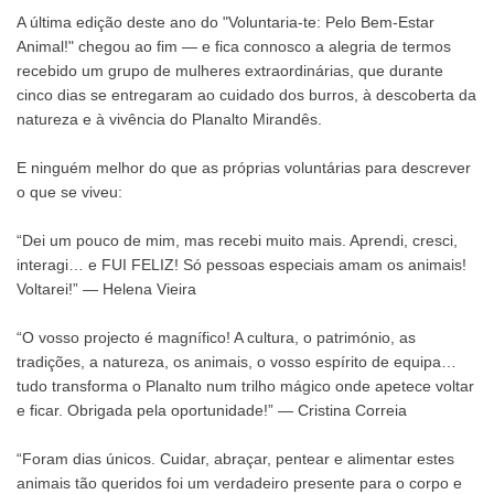
A última edição deste ano do "Voluntaria-te: Pelo Bem-Estar
Animal!" chegou ao fim — e fica connosco a alegria de termos
recebido um grupo de mulheres extraordinárias, que durante
cinco dias se entregaram ao cuidado dos burros, à descoberta da
natureza e à vivência do Planalto Mirandês.
E ninguém melhor do que as próprias voluntárias para descrever
o que se viveu:
“Dei um pouco de mim, mas recebi muito mais. Aprendi, cresci,
interagi… e FUI FELIZ! Só pessoas especiais amam os animais!
Voltarei!” — Helena Vieira
“O vosso projecto é magnífico! A cultura, o património, as
tradições, a natureza, os animais, o vosso espírito de equipa…
tudo transforma o Planalto num trilho mágico onde apetece voltar
e ficar. Obrigada pela oportunidade!” — Cristina Correia
“Foram dias únicos. Cuidar, abraçar, pentear e alimentar estes
animais tão queridos foi um verdadeiro presente para o corpo e