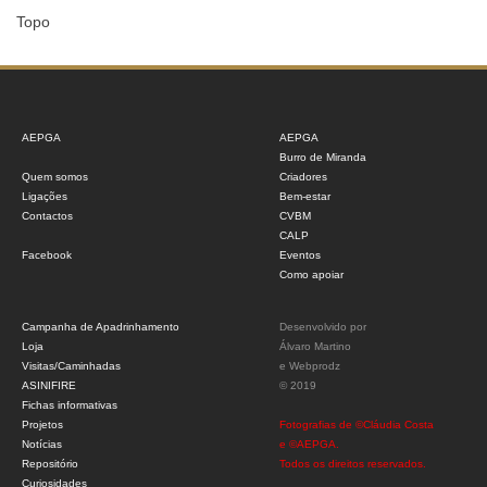
Topo
AEPGA
AEPGA
Burro de Miranda
Quem somos
Criadores
Ligações
Bem-estar
Contactos
CVBM
CALP
Facebook
Eventos
Como apoiar
Campanha de Apadrinhamento
Desenvolvido por
Loja
Álvaro Martino
Visitas/Caminhadas
e
Webprodz
ASINIFIRE
© 2019
Fichas informativas
Projetos
Fotografias de ©Cláudia Costa
Notícias
e ©AEPGA.
Repositório
Todos os direitos reservados.
Curiosidades