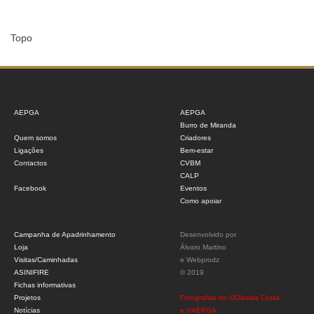
Topo
AEPGA
AEPGA
Burro de Miranda
Quem somos
Criadores
Ligações
Bem-estar
Contactos
CVBM
CALP
Facebook
Eventos
Como apoiar
Campanha de Apadrinhamento
Desenvolvido por
Loja
Álvaro Martino
Visitas/Caminhadas
e
Webprodz
ASINIFIRE
© 2019
Fichas informativas
Projetos
Fotografias de ©Cláudia Costa
Notícias
e ©AEPGA.