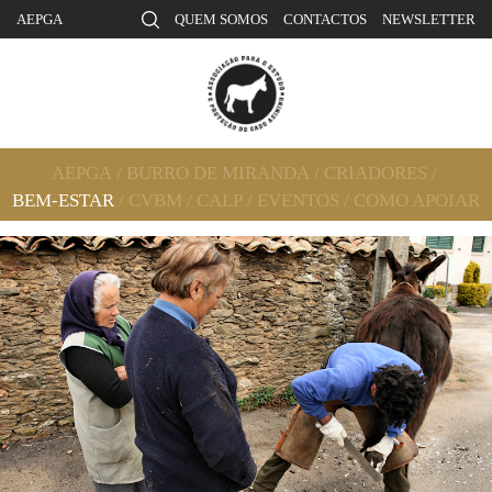
AEPGA
QUEM SOMOS
CONTACTOS
NEWSLETTER
AEPGA
/
BURRO DE MIRANDA
/
CRIADORES
/
BEM-ESTAR
/
CVBM
/
CALP
/
EVENTOS
/
COMO APOIAR