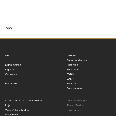
Topo
AEPGA
AEPGA
Burro de Miranda
Quem somos
Criadores
Ligações
Bem-estar
Contactos
CVBM
CALP
Facebook
Eventos
Como apoiar
Campanha de Apadrinhamento
Desenvolvido por
Loja
Álvaro Martino
Visitas/Caminhadas
e
Webprodz
ASINIFIRE
© 2019