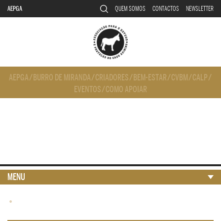
AEPGA
QUEM SOMOS
CONTACTOS
NEWSLETTER
AEPGA
/
BURRO DE MIRANDA
/
CRIADORES
/
BEM-ESTAR
/
CVBM
/
CALP
/
EVENTOS
/
COMO APOIAR
MENU
•