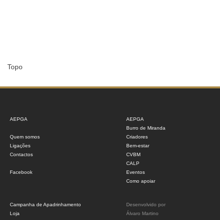
Topo
AEPGA
AEPGA
Burro de Miranda
Quem somos
Criadores
Ligações
Bem-estar
Contactos
CVBM
CALP
Facebook
Eventos
Como apoiar
Campanha de Apadrinhamento
Desenvolvido por
Loja
Álvaro Martino