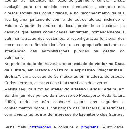
abordar as mudanças na noção de património cultural, a sua
evolução para um sentido mais democrático, centrado nos
direitos sociais das comunidades, e no reconhecimento da sua
voz legítima juntamente com a de outros atores, incluindo o
Estado. A partir da análise do local, pretende-se destacar os
desafios que essas comunidades enfrentam, nomeadamente a
patrimonialização dos costumes, a reconfiguração funcional dos
mesmos para o âmbito identitário, a sua apropriação cultural e a
intervenção das administrações públicas na gestão do
património.
No período da tarde, haverá a oportunidade de
visitar na Casa
da Cultura
, em Miranda do Douro, a
exposição “Maçcarilhas i
Bichas”
, uma coleção de 35 máscaras em madeira, do artesão
Carlos Ferreira, alusivas aos rituais solstícios de inverno.
A visita seguirá rumo ao
atelier do artesão Carlos Ferreira
, em
Sendim (um dos pontos de interesse do Passaporte Rede Natura
2000), onde se irão conhecer alguns dos segredos e
conhecimentos sobre a construção das máscaras, e terminará
com a
visita
ao ponto de interesse do Eremitério dos Santos
.
Saiba mais
informações
e consulte o
programa
. A atividade,