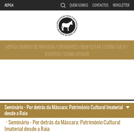
AEPGA
QUEM SOMOS
CONTACTOS
NEWSLETTER
AEPGA
/
BURRO DE MIRANDA
/
CRIADORES
/
BEM-ESTAR
/
CVBM
/
CALP
/
EVENTOS
/
COMO APOIAR
Seminário - Por detrás da Máscara: Património Cultural Imaterial
desde a Raia
•
Seminário - Por detrás da Máscara: Património Cultural
Imaterial desde a Raia