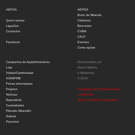
AEPGA
AEPGA
Burro de Miranda
Quem somos
Criadores
Ligações
Bem-estar
Contactos
CVBM
CALP
Facebook
Eventos
Como apoiar
Campanha de Apadrinhamento
Desenvolvido por
Loja
Álvaro Martino
Visitas/Caminhadas
e
Webprodz
ASINIFIRE
© 2019
Fichas informativas
Projetos
Fotografias de ©Cláudia Costa
Notícias
e ©AEPGA.
Repositório
Todos os direitos reservados.
Curiosidades
Planalto Mirandês
Galeria
Parceiros