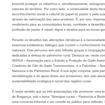
possível proteger os rebanhos e, simultaneamente, salvaguard
naturais do território. Por outro lado, a continuidade desta he
reconhecimento social e cultural do papel do pastor e pela su
através da valorização dos seus produtos. É, por isso, importa
rendimento para as comunidades locais, combater a desertifi
profissão de pastor é viável, digna e atrativa para as novas ge
Perante os desafios das alterações climáticas e a necessidade d
essencial estabelecer diálogos que cruzem o conhecimento tr
natureza. Este percurso tem sido trilhado graças à conjugação
dedicadas à defesa do património rural. Destaca-se, neste con
AEPGA – Associação para o Estudo e Proteção do Gado Asini
Criadores de Cão de Gado Transmontano, e a Palombar – As
Natureza e do Património Rural. A sua ação conjunta, pela par
sensibilização e do apoio direto aos produtores, tem sido decis
sustentabilidade ecológica e social das regiões rurais.
É neste sentido que as três associações irão promover uma ter
de Bragança, sob o tema “Sinergias rurais – Pastorícia e Bio
uma conversa informal e um convite ao público para reflexão. 