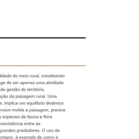
dade do meio rural, constituindo
nge de ser apenas uma atividade
de gestão do território,
nção da paisagem rural. Uma
e, implica um equilíbrio dinâmico
tensivo molda a paisagem, previne
as espécies de fauna e flora
coexistência entre as
grandes predadores. O uso de
ontano, é exemplo de como é