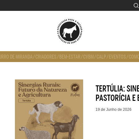
URRO DE MIRANDA
/
CRIADORES
/
BEM-ESTAR
/
CVBM
/
CALP
/
EVENTOS
/
COMO
TERTÚLIA: SIN
PASTORÍCIA E
19 de Junho de 2026