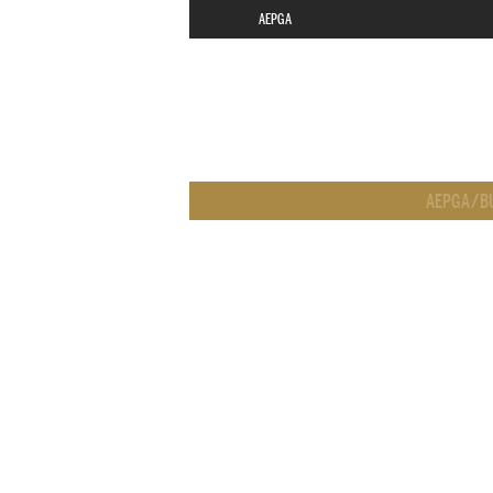
AEPGA
AEPGA
/
B