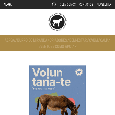
AEPGA
QUEM SOMOS
CONTACTOS
NEWSLETTER
AEPGA
/
BURRO DE MIRANDA
/
CRIADORES
/
BEM-ESTAR
/
CVBM
/
CALP
/
EVENTOS
/
COMO APOIAR