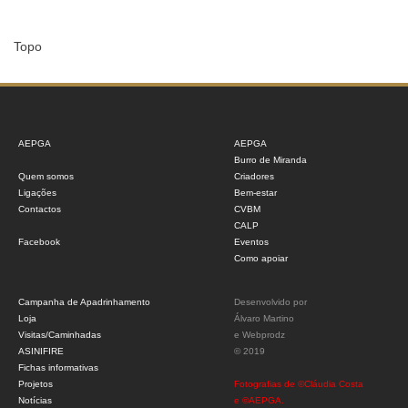
Topo
AEPGA
AEPGA
Burro de Miranda
Quem somos
Criadores
Ligações
Bem-estar
Contactos
CVBM
CALP
Facebook
Eventos
Como apoiar
Campanha de Apadrinhamento
Desenvolvido por
Loja
Álvaro Martino
Visitas/Caminhadas
e
Webprodz
ASINIFIRE
© 2019
Fichas informativas
Projetos
Fotografias de ©Cláudia Costa
Notícias
e ©AEPGA.