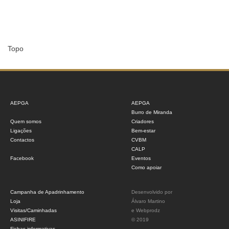
Topo
AEPGA
AEPGA
Burro de Miranda
Quem somos
Criadores
Ligações
Bem-estar
Contactos
CVBM
CALP
Facebook
Eventos
Como apoiar
Campanha de Apadrinhamento
Desenvolvido por
Loja
Álvaro Martino
Visitas/Caminhadas
e
Webprodz
ASINIFIRE
© 2019
Fichas informativas