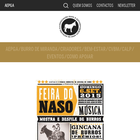
AEPGA
QUEM SOMOS
CONTACTOS
NEWSLETTER
AEPGA
/
BURRO DE MIRANDA
/
CRIADORES
/
BEM-ESTAR
/
CVBM
/
CALP
/
EVENTOS
/
COMO APOIAR