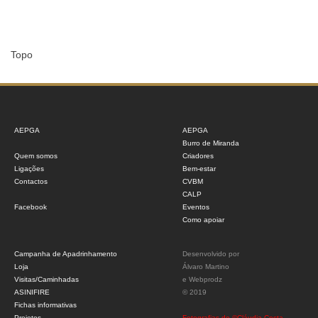
Topo
AEPGA
AEPGA
Burro de Miranda
Quem somos
Criadores
Ligações
Bem-estar
Contactos
CVBM
CALP
Facebook
Eventos
Como apoiar
Campanha de Apadrinhamento
Desenvolvido por
Loja
Álvaro Martino
Visitas/Caminhadas
e
Webprodz
ASINIFIRE
© 2019
Fichas informativas
Projetos
Fotografias de ©Cláudia Costa