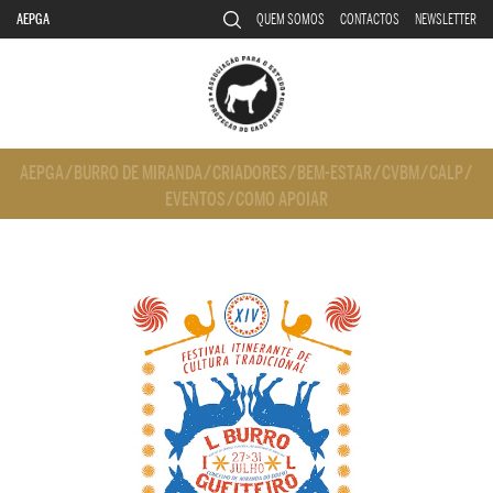
AEPGA
QUEM SOMOS
CONTACTOS
NEWSLETTER
AEPGA
/
BURRO DE MIRANDA
/
CRIADORES
/
BEM-ESTAR
/
CVBM
/
CALP
/
EVENTOS
/
COMO APOIAR