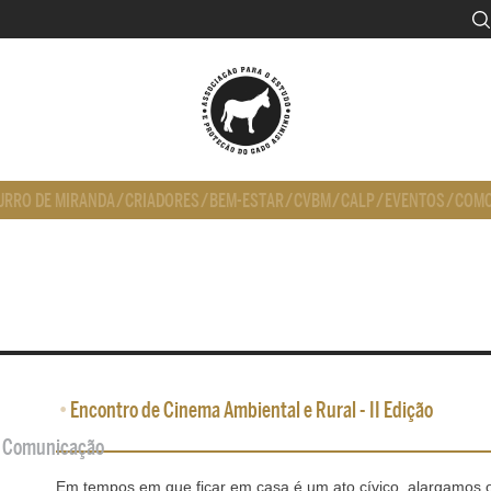
URRO DE MIRANDA
/
CRIADORES
/
BEM-ESTAR
/
CVBM
/
CALP
/
EVENTOS
/
COMO
•
Encontro de Cinema Ambiental e Rural - II Edição
de Comunicação
Em tempos em que ficar em casa é um ato cívico, alargamos o