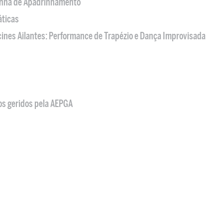
nha de Apadrinhamento
áticas
acines Ailantes: Performance de Trapézio e Dança Improvisada
os geridos pela AEPGA