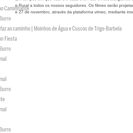
e Rural a todos os nossos seguidores. Os filmes serão projeta
 ao Caminhante
e 27 de novembro, através da plataforma vimeo, mediante ins
 Burro
 faz ao caminho | Moinhos de Água e Cuscos de Trigo-Barbela
an Fiesta
 Burro
imal
imal
 Burro
nte
imal
 Burro