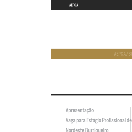
AEPGA
AEPGA
/
B
Apresentação
Vaga para Estágio Profissional 
Nordeste Burriqueiro