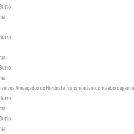
 Burro
imal
 Burro
imal
 Burro
imal
 Bivalves Ameaçados do Nordeste Transmontano: uma abordagem i
 Burro
imal
 Burro
imal