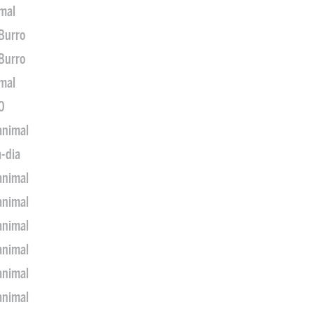
imal
 Burro
 Burro
imal
0
animal
a-dia
animal
animal
animal
animal
animal
animal