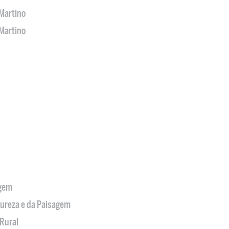
Martino
Martino
agem
tureza e da Paisagem
Rural