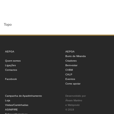
Topo
AEPGA
AEPGA
Burro de Miranda
Quem somos
Criadores
Ligações
Bem-estar
Contactos
CVBM
CALP
Facebook
Eventos
Como apoiar
Campanha de Apadrinhamento
Desenvolvido por
Loja
Álvaro Martino
Visitas/Caminhadas
e
Webprodz
ASINIFIRE
© 2019