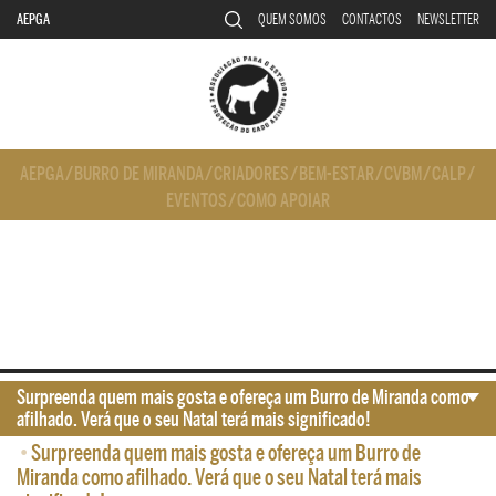
AEPGA
QUEM SOMOS
CONTACTOS
NEWSLETTER
AEPGA
/
BURRO DE MIRANDA
/
CRIADORES
/
BEM-ESTAR
/
CVBM
/
CALP
/
EVENTOS
/
COMO APOIAR
Surpreenda quem mais gosta e ofereça um Burro de Miranda como
afilhado. Verá que o seu Natal terá mais significado!
•
Surpreenda quem mais gosta e ofereça um Burro de
Miranda como afilhado. Verá que o seu Natal terá mais