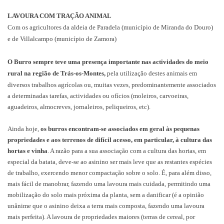
LAVOURA COM TRAÇÃO ANIMAL
Com os agricultores da aldeia de Paradela (município de Miranda do Douro)
e de Villalcampo (município de Zamora)
O Burro sempre teve uma presença importante nas actividades do meio
rural na região de Trás-os-Montes,
pela utilização destes animais em
diversos trabalhos agrícolas ou, muitas vezes, predominantemente associados
a determinadas tarefas, actividades ou ofícios (moleiros, carvoeiras,
aguadeiros, almocreves, jornaleiros, peliqueiros, etc).
Ainda hoje,
os burros encontram-se associados em geral às pequenas
propriedades e aos terrenos de difícil acesso, em particular, à cultura das
hortas e vinha
. A razão para a sua associação com a cultura das hortas, em
especial da batata, deve-se ao asinino ser mais leve que as restantes espécies
de trabalho, exercendo menor compactação sobre o solo. É, para além disso,
mais fácil de manobrar, fazendo uma lavoura mais cuidada, permitindo uma
mobilização do solo mais próxima da planta, sem a danificar (é a opinião
unânime que o asinino deixa a terra mais composta, fazendo uma lavoura
mais perfeita). A lavoura de propriedades maiores (terras de cereal, por