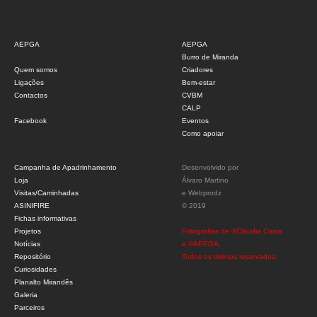
AEPGA
AEPGA
Burro de Miranda
Quem somos
Criadores
Ligações
Bem-estar
Contactos
CVBM
CALP
Facebook
Eventos
Como apoiar
Campanha de Apadrinhamento
Desenvolvido por
Loja
Álvaro Martino
Visitas/Caminhadas
e
Webprodz
ASINIFIRE
© 2019
Fichas informativas
Projetos
Fotografias de ©Cláudia Costa
Notícias
e ©AEPGA.
Repositório
Todos os direitos reservados.
Curiosidades
Planalto Mirandês
Galeria
Parceiros