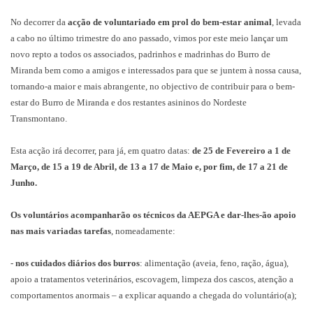
No decorrer da
acção de voluntariado em prol do bem-estar animal
, levada
a cabo no último trimestre do ano passado, vimos por este meio lançar um
novo repto a todos os associados, padrinhos e madrinhas do Burro de
Miranda bem como a amigos e interessados para que se juntem à nossa causa,
tornando-a maior e mais abrangente, no objectivo de contribuir para o bem-
estar do Burro de Miranda e dos restantes asininos do Nordeste
Transmontano.
Esta acção irá decorrer, para já, em quatro datas:
de 25 de Fevereiro a 1 de
Março, de 15 a 19 de Abril, de 13 a 17 de Maio e, por fim, de 17 a 21 de
Junho.
Os voluntários acompanharão os técnicos da AEPGA e dar-lhes-ão apoio
nas mais variadas tarefas
, nomeadamente:
-
nos cuidados diários dos burros
: alimentação (aveia, feno, ração, água),
apoio a tratamentos veterinários, escovagem, limpeza dos cascos, atenção a
comportamentos anormais – a explicar aquando a chegada do voluntário(a);