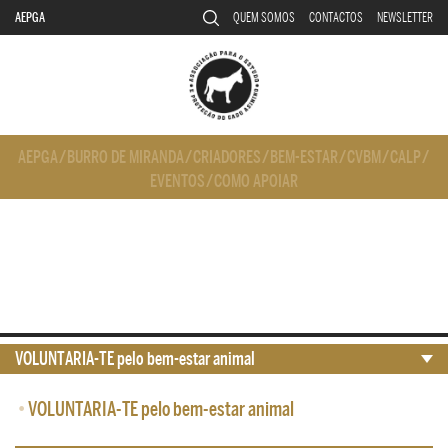
AEPGA
QUEM SOMOS
CONTACTOS
NEWSLETTER
AEPGA
/
BURRO DE MIRANDA
/
CRIADORES
/
BEM-ESTAR
/
CVBM
/
CALP
/
EVENTOS
/
COMO APOIAR
VOLUNTARIA-TE pelo bem-estar animal
•
VOLUNTARIA-TE pelo bem-estar animal