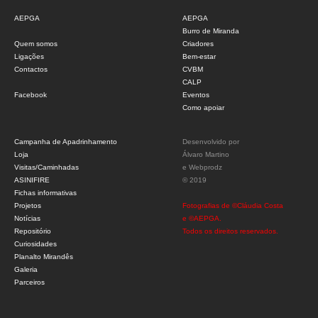
AEPGA
AEPGA
Burro de Miranda
Quem somos
Criadores
Ligações
Bem-estar
Contactos
CVBM
CALP
Facebook
Eventos
Como apoiar
Campanha de Apadrinhamento
Desenvolvido por
Loja
Álvaro Martino
Visitas/Caminhadas
e
Webprodz
ASINIFIRE
© 2019
Fichas informativas
Projetos
Fotografias de ©Cláudia Costa
Notícias
e ©AEPGA.
Repositório
Todos os direitos reservados.
Curiosidades
Planalto Mirandês
Galeria
Parceiros