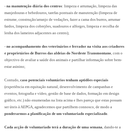
-
na manutenção diária dos centros
: limpeza e arrumação, limpeza das
manjedouras e bebedouros, tarefas pontuais de manutenção (limpeza de
estrume, construção/arranjo de vedações, fazer a cama dos burros, arrumar
fardos, limpeza dos cobrejões, suadouros e alforges, limpeza e recolha de
lenha dos lameiros adjacentes ao centro);
-
no acompanhamento dos veterinários e ferrador na visita aos criadores
e proprietários de Burros das aldeias do Nordeste Transmontano
, com o
objectivo de avaliar a saúde dos animais e partilhar informação sobre bem-
estar asinino;
Contudo,
caso potenciais voluntários tenham aptidões especiais
(experiência em equitação natural, desenvolvimento de campanhas e
eventos, fotografia e vídeo, gestão de base de dados, formação em design
gráfico, etc.) não enumeradas na lista acima e lhes pareça que estas possam
ser úteis à AEPGA, agradecemos que partilhem connosco, de modo a
ponderarmos a planificação de um voluntariado especializado
.
Cada acção de voluntariado terá a duração de uma semana
, dando-te a