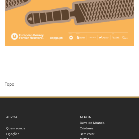
Topo
AEPGA
AEPGA
Burro de Miranda
Quem somos
Criadores
Ligações
Bem-estar