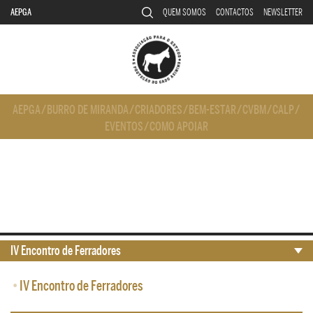
AEPGA
QUEM SOMOS
CONTACTOS
NEWSLETTER
AEPGA
/
BURRO DE MIRANDA
/
CRIADORES
/
BEM-ESTAR
/
CVBM
/
CALP
/
EVENTOS
/
COMO APOIAR
IV Encontro de Ferradores
•
IV Encontro de Ferradores