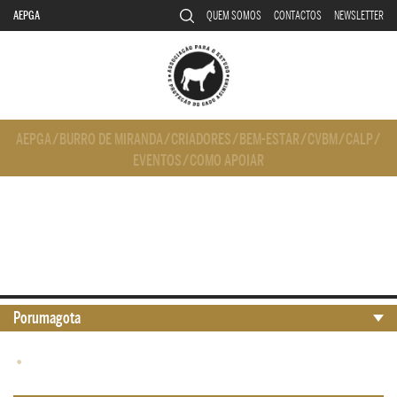
AEPGA
QUEM SOMOS
CONTACTOS
NEWSLETTER
AEPGA
/
BURRO DE MIRANDA
/
CRIADORES
/
BEM-ESTAR
/
CVBM
/
CALP
/
EVENTOS
/
COMO APOIAR
Porumagota
•