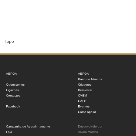
Topo
AEPGA
AEPGA
Burro de Miranda
Quem somos
Criadores
Ligações
Bem-estar
Contactos
CVBM
CALP
Facebook
Eventos
Como apoiar
Campanha de Apadrinhamento
Desenvolvido por
Loja
Álvaro Martino