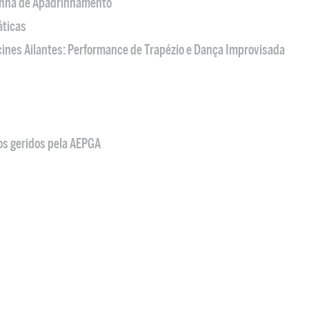
nha de Apadrinhamento
áticas
acines Ailantes: Performance de Trapézio e Dança Improvisada
os geridos pela AEPGA