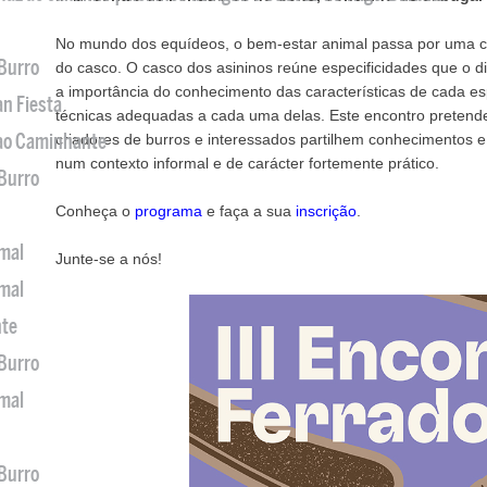
No mundo dos equídeos, o bem-estar animal passa por uma 
 Burro
do casco. O casco dos asininos reúne especificidades que o d
a importância do conhecimento das características de cada e
an Fiesta
técnicas adequadas a cada uma delas. Este encontro pretende 
 ao Caminhante
criadores de burros e interessados partilhem conhecimentos e
num contexto informal e de carácter fortemente prático.
 Burro
Conheça o
programa
e faça a sua
inscrição
.
imal
Junte-se a nós!
imal
nte
 Burro
imal
 Burro