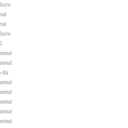
 Burro
imal
imal
 Burro
0
animal
animal
a-dia
animal
animal
animal
animal
animal