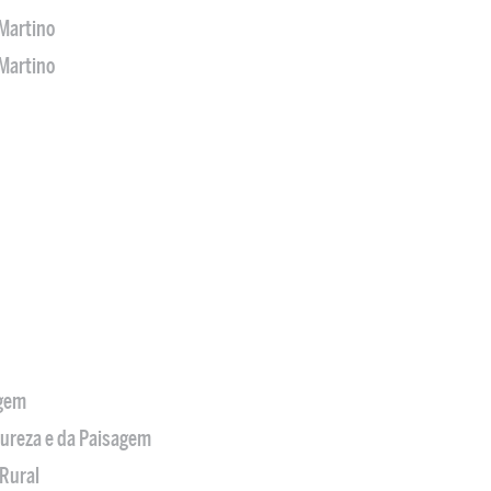
Martino
Martino
agem
tureza e da Paisagem
Rural