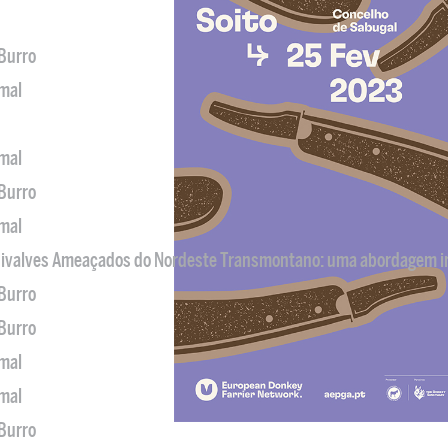
 Burro
imal
imal
 Burro
imal
 Bivalves Ameaçados do Nordeste Transmontano: uma abordagem i
 Burro
 Burro
imal
imal
 Burro