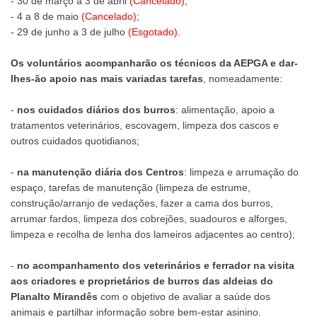
- 30 de março a 3 de abril
(Cancelado)
;
- 4 a 8 de maio
(Cancelado)
;
- 29 de junho a 3 de julho
(Esgotado)
.
Os voluntários acompanharão os técnicos da AEPGA e dar-
lhes-ão apoio nas mais variadas tarefas
, nomeadamente:
-
nos cuidados diários dos burros
: alimentação, apoio a
tratamentos veterinários, escovagem, limpeza dos cascos e
outros cuidados quotidianos;
-
na manutenção diária dos Centros
: limpeza e arrumação do
espaço, tarefas de manutenção (limpeza de estrume,
construção/arranjo de vedações, fazer a cama dos burros,
arrumar fardos, limpeza dos cobrejões, suadouros e alforges,
limpeza e recolha de lenha dos lameiros adjacentes ao centro);
-
no acompanhamento dos veterinários e ferrador na visita
aos criadores e proprietários de burros das aldeias do
Planalto Mirandês
com o objetivo de avaliar a saúde dos
animais e partilhar informação sobre bem-estar asinino.