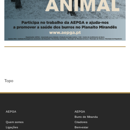
Topo
AEPGA
AEPGA
Burro de Miranda
Quem somos
Criadores
Ligações
Bem-estar