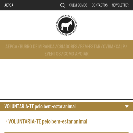
AEPGA
QUEM SOMOS
CONTACTOS
NEWSLETTER
AEPGA
/
BURRO DE MIRANDA
/
CRIADORES
/
BEM-ESTAR
/
CVBM
/
CALP
/
EVENTOS
/
COMO APOIAR
VOLUNTARIA-TE pelo bem-estar animal
•
VOLUNTARIA-TE pelo bem-estar animal