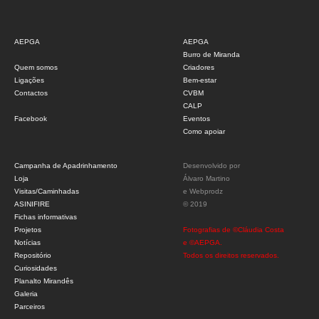
AEPGA
AEPGA
Burro de Miranda
Quem somos
Criadores
Ligações
Bem-estar
Contactos
CVBM
CALP
Facebook
Eventos
Como apoiar
Campanha de Apadrinhamento
Desenvolvido por
Loja
Álvaro Martino
Visitas/Caminhadas
e
Webprodz
ASINIFIRE
© 2019
Fichas informativas
Projetos
Fotografias de ©Cláudia Costa
Notícias
e ©AEPGA.
Repositório
Todos os direitos reservados.
Curiosidades
Planalto Mirandês
Galeria
Parceiros