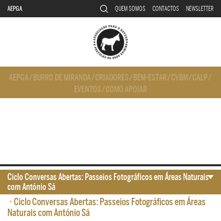
AEPGA
QUEM SOMOS
CONTACTOS
NEWSLETTER
AEPGA
/
BURRO DE MIRANDA
/
CRIADORES
/
BEM-ESTAR
/
CVBM
/
CALP
/
EVENTOS
/
COMO APOIAR
Ciclo Conversas Abertas: Passeios Fotográficos em Áreas Naturais
com António Sá
•
Ciclo Conversas Abertas: Passeios Fotográficos em Áreas
Naturais com António Sá