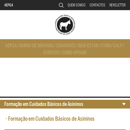
AEPGA
QUEM SOMOS
CONTACTOS
NEWSLETTER
AEPGA
/
BURRO DE MIRANDA
/
CRIADORES
/
BEM-ESTAR
/
CVBM
/
CALP
/
EVENTOS
/
COMO APOIAR
Formação em Cuidados Básicos de Asininos
•
Formação em Cuidados Básicos de Asininos