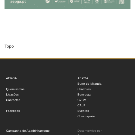
Topo
AEPGA
AEPGA
Burro de Miranda
Quem somos
Criadores
Ligações
Bem-estar
Contactos
CVBM
CALP
Facebook
Eventos
Como apoiar
Campanha de Apadrinhamento
Desenvolvido por