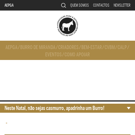
AEPGA
QUEM SOMOS
CONTACTOS
NEWSLETTER
AEPGA
/
BURRO DE MIRANDA
/
CRIADORES
/
BEM-ESTAR
/
CVBM
/
CALP
/
EVENTOS
/
COMO APOIAR
Neste Natal, não sejas casmurro, apadrinha um Burro!
•