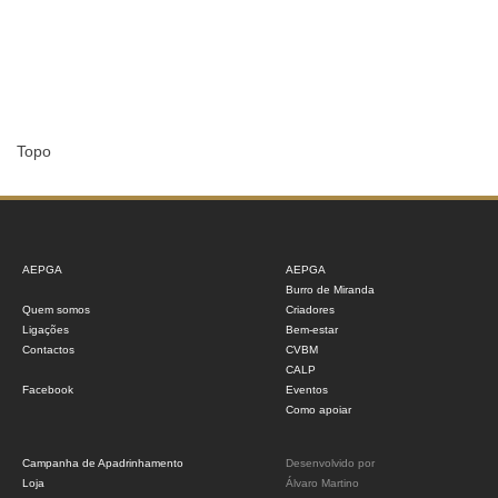
Topo
AEPGA
AEPGA
Burro de Miranda
Quem somos
Criadores
Ligações
Bem-estar
Contactos
CVBM
CALP
Facebook
Eventos
Como apoiar
Campanha de Apadrinhamento
Desenvolvido por
Loja
Álvaro Martino