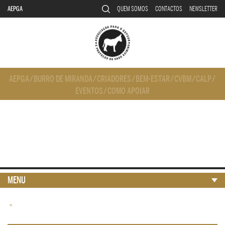
AEPGA
QUEM SOMOS
CONTACTOS
NEWSLETTER
AEPGA
/
BURRO DE MIRANDA
/
CRIADORES
/
BEM-ESTAR
/
CVBM
/
CALP
/
EVENTOS
/
COMO APOIAR
MENU
•