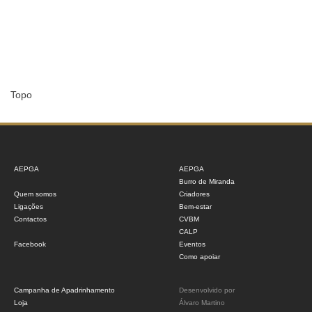
Topo
AEPGA
AEPGA
Burro de Miranda
Quem somos
Criadores
Ligações
Bem-estar
Contactos
CVBM
CALP
Facebook
Eventos
Como apoiar
Campanha de Apadrinhamento
Desenvolvido por
Loja
Álvaro Martino