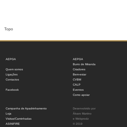
Topo
AEPGA
AEPGA
Burro de Miranda
Quem somos
Criadores
Ligações
Bem-estar
Contactos
CVBM
CALP
Facebook
Eventos
Como apoiar
Campanha de Apadrinhamento
Desenvolvido por
Loja
Álvaro Martino
Visitas/Caminhadas
e
Webprodz
ASINIFIRE
© 2019