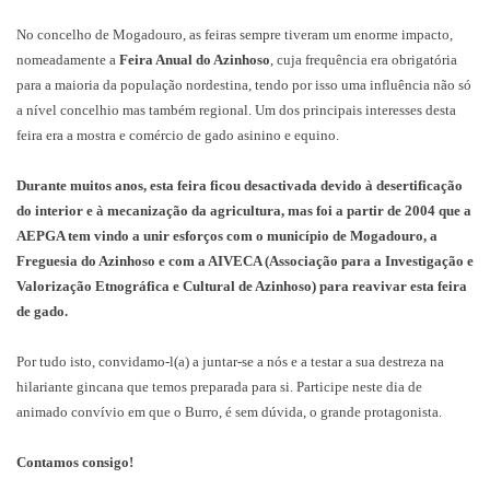
No concelho de Mogadouro, as feiras sempre tiveram um enorme impacto,
nomeadamente a
Feira Anual do Azinhoso
, cuja frequência era obrigatória
para a maioria da população nordestina, tendo por isso uma influência não só
a nível concelhio mas também regional. Um dos principais interesses desta
feira era a mostra e comércio de gado asinino e equino.
Durante muitos anos, esta feira ficou desactivada devido à desertificação
do interior e à mecanização da agricultura, mas foi a partir de 2004 que a
AEPGA tem vindo a unir esforços com o município de Mogadouro, a
Freguesia do Azinhoso e com a AIVECA (Associação para a Investigação e
Valorização Etnográfica e Cultural de Azinhoso) para reavivar esta feira
de gado.
Por tudo isto, convidamo-l(a) a juntar-se a nós e a testar a sua destreza na
hilariante gincana que temos preparada para si.
Participe neste dia de
animado convívio em que o Burro, é sem dúvida, o grande protagonista.
Contamos consigo!