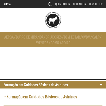
AEPGA
QUEM SOMOS
CONTACTOS
NEWSLETTER
AEPGA
/
BURRO DE MIRANDA
/
CRIADORES
/
BEM-ESTAR
/
CVBM
/
CALP
/
EVENTOS
/
COMO APOIAR
Formação em Cuidados Básicos de Asininos
•
Formação em Cuidados Básicos de Asininos