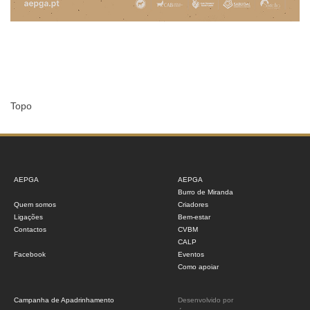
Topo
AEPGA
AEPGA
Burro de Miranda
Quem somos
Criadores
Ligações
Bem-estar
Contactos
CVBM
CALP
Facebook
Eventos
Como apoiar
Campanha de Apadrinhamento
Desenvolvido por