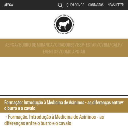
AEPGA
QUEM SOMOS
CONTACTOS
NEWSLETTER
AEPGA
/
BURRO DE MIRANDA
/
CRIADORES
/
BEM-ESTAR
/
CVBM
/
CALP
/
EVENTOS
/
COMO APOIAR
Formação: Introdução à Medicina de Asininos - as diferenças entre
o burro e o cavalo
•
Formação: Introdução à Medicina de Asininos - as
diferenças entre o burro e o cavalo