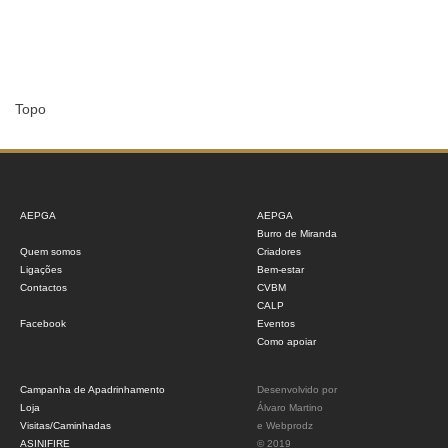
Topo
AEPGA
AEPGA
Burro de Miranda
Quem somos
Criadores
Ligações
Bem-estar
Contactos
CVBM
CALP
Facebook
Eventos
Como apoiar
Campanha de Apadrinhamento
Desenvolvido por
Loja
Álvaro Martino
Visitas/Caminhadas
e
Webprodz
ASINIFIRE
© 2019