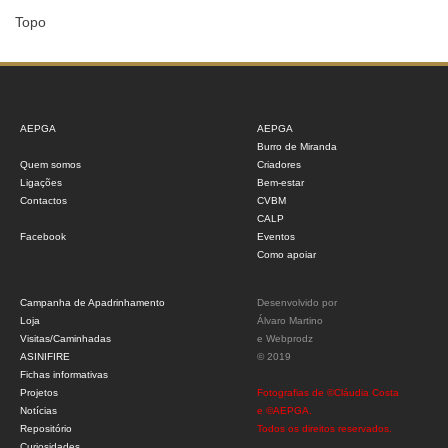
Topo
AEPGA
AEPGA
Burro de Miranda
Quem somos
Criadores
Ligações
Bem-estar
Contactos
CVBM
CALP
Facebook
Eventos
Como apoiar
Campanha de Apadrinhamento
Desenvolvido por
Loja
Álvaro Martino
Visitas/Caminhadas
e
Webprodz
ASINIFIRE
© 2019
Fichas informativas
Projetos
Fotografias de ©Cláudia Costa
Notícias
e ©AEPGA.
Repositório
Todos os direitos reservados.
Curiosidades