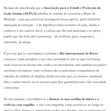
Há mais de uma década que a
Associação para o Estudo e Protecção do
Gado Asinino (AEPGA)
trabalha no sentido de conservar o Burro de
Miranda – uma raça autóctone portuguesa desta espécie, particularmente
ameaçada de extinção – e de dignificar todos os burros do país, dando a
conhecer o seu carácter dócil, a cultura que lhe está associada e os vários
papéis que tão bem sabe representar – de professor, guia, terapeuta e,
sobretudo, de amigo.
É por isso que te convidamos a celebrar o
Dia Internacional do Burro
connosco: para relembrar o seu valor inestimável, não só aqui na Europa,
onde essas novas facetas têm vindo a ser descobertas, mas também nos países
em desenvolvimento, onde os burros são os principais companheiros de
trabalho de milhões de famílias desfavorecidas que, no entanto, raramente
têm o conhecimento ou os recursos para lhes garantirem uma vida com saúde
e bem-estar.
No ano passado, convidámos-te a
ilustrar as suas orelhas de burro e a
exibi-las com orgulho
- e não com vergonha, como aconteceu ao longo de
séculos! Pois desta vez, pretendemos reforçar o desafio: cria ou reinventa um