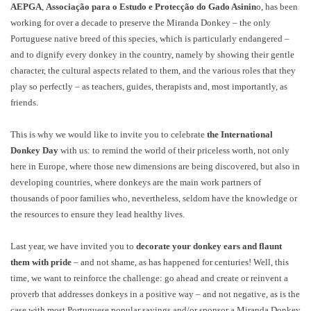
AEPGA
,
Associação para o Estudo e Protecção do Gado Asinin
o, has been
working for over a decade to preserve the Miranda Donkey – the only
Portuguese native breed of this species, which is particularly endangered –
and to dignify every donkey in the country, namely by showing their gentle
character, the cultural aspects related to them, and the various roles that they
play so perfectly – as teachers, guides, therapists and, most importantly, as
friends.
This is why we would like to invite you to celebrate
the International
Donkey Day
with us: to remind the world of their priceless worth, not only
here in Europe, where those new dimensions are being discovered, but also in
developing countries, where donkeys are the main work partners of
thousands of poor families who, nevertheless, seldom have the knowledge or
the resources to ensure they lead healthy lives.
Last year, we have invited you to
decorate your donkey ears and flaunt
them with pride
– and not shame, as has happened for centuries! Well, this
time, we want to reinforce the challenge: go ahead and create or reinvent a
proverb that addresses donkeys in a positive way – and not negative, as is the
case with most Portuguese popular sayings and/or sponsor a Miranda Donkey