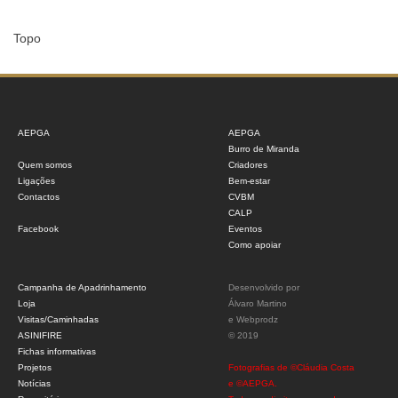
Topo
AEPGA
AEPGA
Burro de Miranda
Quem somos
Criadores
Ligações
Bem-estar
Contactos
CVBM
CALP
Facebook
Eventos
Como apoiar
Campanha de Apadrinhamento
Desenvolvido por
Loja
Álvaro Martino
Visitas/Caminhadas
e
Webprodz
ASINIFIRE
© 2019
Fichas informativas
Projetos
Fotografias de ©Cláudia Costa
Notícias
e ©AEPGA.