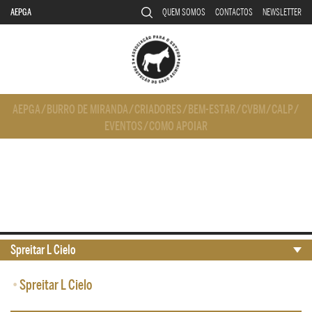
AEPGA
QUEM SOMOS
CONTACTOS
NEWSLETTER
AEPGA
/
BURRO DE MIRANDA
/
CRIADORES
/
BEM-ESTAR
/
CVBM
/
CALP
/
EVENTOS
/
COMO APOIAR
Spreitar L Cielo
•
Spreitar L Cielo