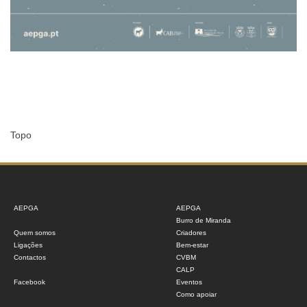
Topo
AEPGA
AEPGA
Burro de Miranda
Quem somos
Criadores
Ligações
Bem-estar
Contactos
CVBM
CALP
Facebook
Eventos
Como apoiar