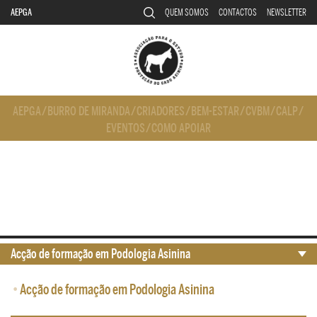
AEPGA
QUEM SOMOS
CONTACTOS
NEWSLETTER
AEPGA
/
BURRO DE MIRANDA
/
CRIADORES
/
BEM-ESTAR
/
CVBM
/
CALP
/
EVENTOS
/
COMO APOIAR
Acção de formação em Podologia Asinina
•
Acção de formação em Podologia Asinina