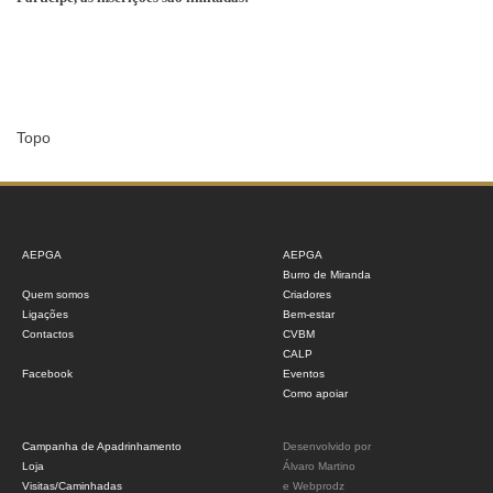
Topo
AEPGA
AEPGA
Burro de Miranda
Quem somos
Criadores
Ligações
Bem-estar
Contactos
CVBM
CALP
Facebook
Eventos
Como apoiar
Campanha de Apadrinhamento
Desenvolvido por
Loja
Álvaro Martino
Visitas/Caminhadas
e
Webprodz