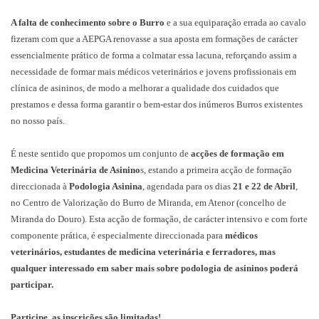
A falta de conhecimento sobre o Burro
e a sua equiparação errada ao cavalo
fizeram com que a AEPGA renovasse a sua aposta em formações de carácter
essencialmente prático de forma a colmatar essa lacuna, reforçando assim a
necessidade de formar mais médicos veterinários e jovens profissionais em
clínica de asininos, de modo a melhorar a qualidade dos cuidados que
prestamos e dessa forma garantir o bem-estar dos inúmeros Burros existentes
no nosso país.
É neste sentido que propomos um conjunto de
acções de formação em
Medicina Veterinária de Asinino
s, estando a primeira acção de formação
direccionada à
Podologia Asinina
, agendada para os dias
21 e 22 de Abril
,
no Centro de Valorização do Burro de Miranda, em Atenor (concelho de
Miranda do Douro). Esta acção de formação, de carácter intensivo e com forte
componente prática, é especialmente direccionada para
médicos
veterinários, estudantes de medicina veterinária e ferradores, mas
qualquer interessado em saber mais sobre podologia de asininos poderá
participar.
Participe, as inscrições são limitadas!