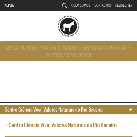
AEPGA
QUEM SOMOS
CONTACTOS
NEWSLETTER
AEPGA
/
BURRO DE MIRANDA
/
CRIADORES
/
BEM-ESTAR
/
CVBM
/
CALP
/
EVENTOS
/
COMO APOIAR
Centro Ciência Viva: Valores Naturais do Rio Baceiro
•
Centro Ciência Viva: Valores Naturais do Rio Baceiro