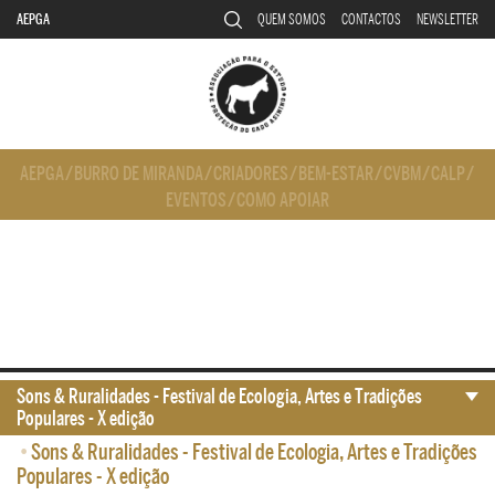
AEPGA
QUEM SOMOS
CONTACTOS
NEWSLETTER
AEPGA
/
BURRO DE MIRANDA
/
CRIADORES
/
BEM-ESTAR
/
CVBM
/
CALP
/
EVENTOS
/
COMO APOIAR
Sons & Ruralidades - Festival de Ecologia, Artes e Tradições
Populares - X edição
•
Sons & Ruralidades - Festival de Ecologia, Artes e Tradições
Populares - X edição