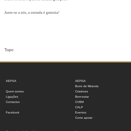
Junte-se a nós, a entrada é gratuita!
Topo
AEPGA
AEPGA
Burro de Miranda
Quem somos
Criadores
Ligações
Bem-estar
Contactos
CVBM
CALP
Facebook
Eventos
Como apoiar