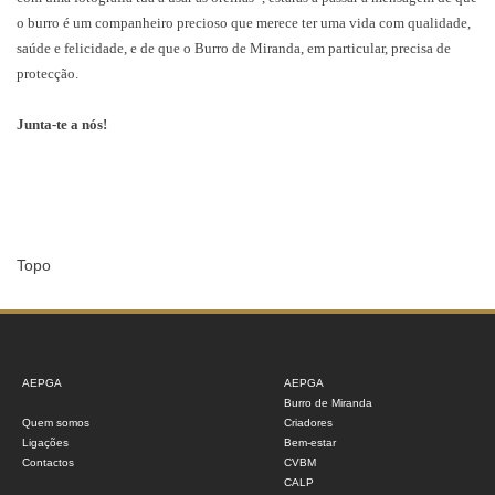
o burro é um companheiro precioso que merece ter uma vida com qualidade,
saúde e felicidade, e de que o Burro de Miranda, em particular, precisa de
protecção.
Junta-te a nós!
Topo
AEPGA
AEPGA
Burro de Miranda
Quem somos
Criadores
Ligações
Bem-estar
Contactos
CVBM
CALP