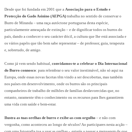
Desde que foi fundada em 2001 que a
Associação para o Estudo e
Protecção do Gado Asinino (AEPGA)
trabalha no sentido de conservar o
Burro de Miranda – uma raça autóctone portuguesa desta espécie,
particularmente ameaçada de extinção – e de dignificar todos os burros do
país, dando a conhecer o seu carácter dócil, a cultura que lhe está associada e
os vários papéis que tão bem sabe representar – de professor, guia, terapeuta
e, sobretudo, de amigo.
Como já vem sendo habitual,
convidamos-te a celebrar o Dia Internacional
do Burro connosco
: para relembrar o seu valor inestimável, não só aqui na
Europa, onde essas novas facetas têm vindo a ser descobertas, mas também
nos países em desenvolvimento, onde os burros são os principais
companheiros de trabalho de milhões de famílias desfavorecidas que, no
entanto, raramente têm o conhecimento ou os recursos para lhes garantirem
uma vida com saúde e bem-estar.
Ilustra as tuas orelhas de burro e exibe-as com orgulho
– e não com
vergonha, como aconteceu ao longo de séculos! Ao participares nesta acção –
com uma fotografia tua a usar as orelhas -, estarás a passar a mensagem de que