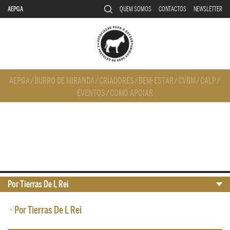
AEPGA
QUEM SOMOS
CONTACTOS
NEWSLETTER
AEPGA
/
BURRO DE MIRANDA
/
CRIADORES
/
BEM-ESTAR
/
CVBM
/
CALP
/
EVENTOS
/
COMO APOIAR
Por Tierras De L Rei
•
Por Tierras De L Rei