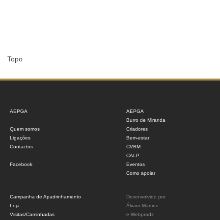
Topo
AEPGA
AEPGA
Burro de Miranda
Quem somos
Criadores
Ligações
Bem-estar
Contactos
CVBM
CALP
Facebook
Eventos
Como apoiar
Campanha de Apadrinhamento
Desenvolvido por
Loja
Álvaro Martino
Visitas/Caminhadas
e
Webprodz