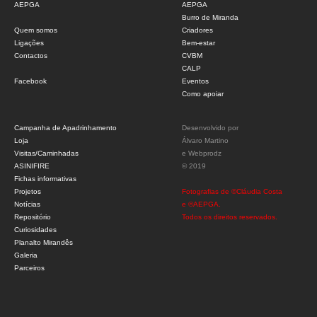
AEPGA
AEPGA
Burro de Miranda
Quem somos
Criadores
Ligações
Bem-estar
Contactos
CVBM
CALP
Facebook
Eventos
Como apoiar
Campanha de Apadrinhamento
Desenvolvido por
Loja
Álvaro Martino
Visitas/Caminhadas
e
Webprodz
ASINIFIRE
© 2019
Fichas informativas
Projetos
Fotografias de ©Cláudia Costa
Notícias
e ©AEPGA.
Repositório
Todos os direitos reservados.
Curiosidades
Planalto Mirandês
Galeria
Parceiros