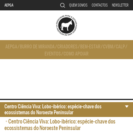
AEPGA
QUEM SOMOS
CONTACTOS
NEWSLETTER
AEPGA
/
BURRO DE MIRANDA
/
CRIADORES
/
BEM-ESTAR
/
CVBM
/
CALP
/
EVENTOS
/
COMO APOIAR
Centro Ciência Viva: Lobo-ibérico: espécie-chave dos
ecossistemas do Noroeste Peninsular
•
Centro Ciência Viva: Lobo-ibérico: espécie-chave dos
ecossistemas do Noroeste Peninsular