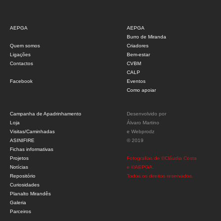
AEPGA
AEPGA
Burro de Miranda
Quem somos
Criadores
Ligações
Bem-estar
Contactos
CVBM
CALP
Facebook
Eventos
Como apoiar
Campanha de Apadrinhamento
Desenvolvido por
Loja
Álvaro Martino
Visitas/Caminhadas
e
Webprodz
ASINIFIRE
© 2019
Fichas informativas
Projetos
Fotografias de ©Cláudia Costa
Notícias
e ©AEPGA.
Repositório
Todos os direitos reservados.
Curiosidades
Planalto Mirandês
Galeria
Parceiros