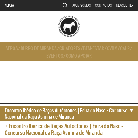
AEPGA
QUEM SOMOS
CONTACTOS
NEWSLETTER
AEPGA
/
BURRO DE MIRANDA
/
CRIADORES
/
BEM-ESTAR
/
CVBM
/
CALP
/
EVENTOS
/
COMO APOIAR
Encontro Ibérico de Raças Autóctones | Feira do Naso - Concurso
Nacional da Raça Asinina de Miranda
•
Encontro Ibérico de Raças Autóctones | Feira do Naso -
Concurso Nacional da Raça Asinina de Miranda