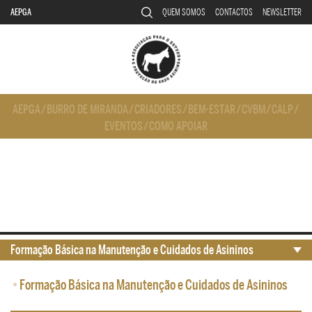
AEPGA
QUEM SOMOS
CONTACTOS
NEWSLETTER
AEPGA
/
BURRO DE MIRANDA
/
CRIADORES
/
BEM-ESTAR
/
CVBM
/
CALP
/
EVENTOS
/
COMO APOIAR
Formação Básica na Manutenção e Cuidados de Asininos
•
Formação Básica na Manutenção e Cuidados de Asininos