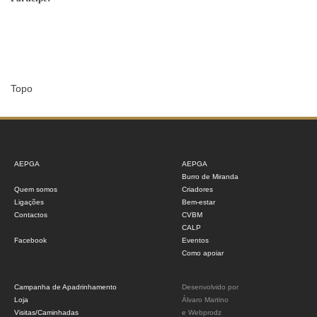
Topo
AEPGA
AEPGA
Burro de Miranda
Quem somos
Criadores
Ligações
Bem-estar
Contactos
CVBM
CALP
Facebook
Eventos
Como apoiar
Campanha de Apadrinhamento
Desenvolvido por
Loja
Álvaro Martino
Visitas/Caminhadas
e
Webprodz