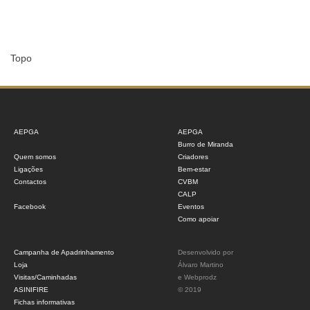
Topo
AEPGA
AEPGA
Burro de Miranda
Quem somos
Criadores
Ligações
Bem-estar
Contactos
CVBM
CALP
Facebook
Eventos
Como apoiar
Campanha de Apadrinhamento
Desenvolvido por
Loja
Álvaro Martino
Visitas/Caminhadas
e
Webprodz
ASINIFIRE
© 2019
Fichas informativas