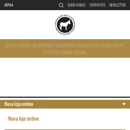
AEPGA
QUEM SOMOS
CONTACTOS
NEWSLETTER
AEPGA
/
BURRO DE MIRANDA
/
CRIADORES
/
BEM-ESTAR
/
CVBM
/
CALP
/
EVENTOS
/
COMO APOIAR
Nova loja online
•
Nova loja online