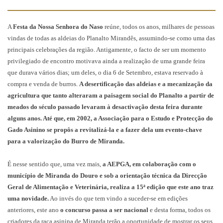
A
Festa da Nossa Senhora do Naso
reúne, todos os anos, milhares de pessoas
vindas de todas as aldeias do Planalto Mirandês, assumindo-se como uma das
principais celebrações da região. Antigamente, o facto de ser um momento
privilegiado de encontro motivava ainda a realização de uma grande feira
que durava vários dias; um deles, o dia 6 de Setembro, estava reservado à
compra e venda de burros.
A desertificação das aldeias e a mecanização da
agricultura que tanto alteraram a paisagem social do Planalto a partir de
meados do século passado levaram à desactivação desta feira durante
alguns anos. Até que, em 2002, a Associação para o Estudo e Protecção do
Gado Asinino se propôs a revitalizá-la e a fazer dela um evento-chave
para a valorização do Burro de Miranda.
É nesse sentido que, uma vez mais,
a AEPGA, em colaboração com o
município de Miranda do Douro e sob a orientação técnica da Direcção
Geral de Alimentação e Veterinária, realiza a 15ª edição que este ano traz
uma novidade.
Ao invés
do que tem vindo a suceder-se
em edições
anteriores, este ano
o concurso passa a ser nacional
e desta forma, todos os
criadores da raça asinina de Miranda terão a oportunidade de mostrar os seus