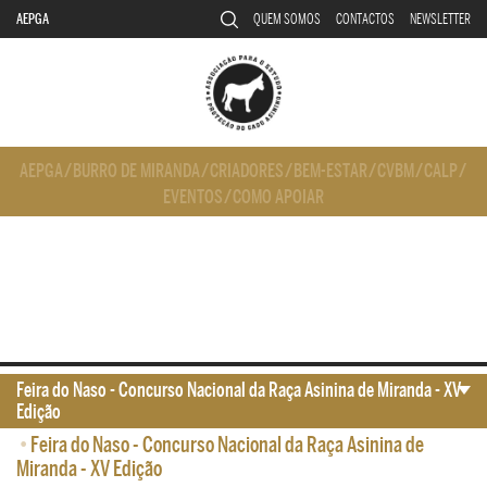
AEPGA
QUEM SOMOS
CONTACTOS
NEWSLETTER
AEPGA
/
BURRO DE MIRANDA
/
CRIADORES
/
BEM-ESTAR
/
CVBM
/
CALP
/
EVENTOS
/
COMO APOIAR
Feira do Naso - Concurso Nacional da Raça Asinina de Miranda - XV
Edição
•
Feira do Naso - Concurso Nacional da Raça Asinina de
Miranda - XV Edição