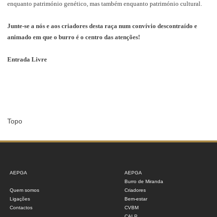
enquanto património genético, mas também enquanto património cultural.
Junte-se a nós e aos criadores desta raça num convívio descontraído e
animado em que o burro é o centro das atenções!
Entrada Livre
Topo
AEPGA
AEPGA
Burro de Miranda
Quem somos
Criadores
Ligações
Bem-estar
Contactos
CVBM
CALP