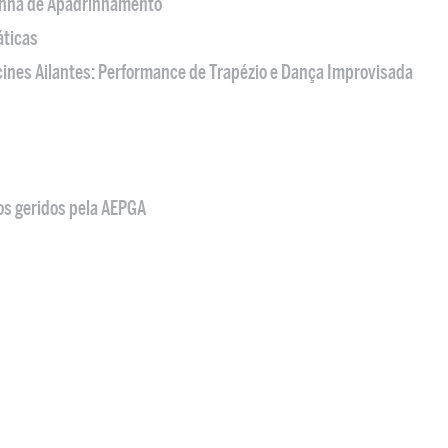
nha de Apadrinhamento
áticas
acines Ailantes: Performance de Trapézio e Dança Improvisada
os geridos pela AEPGA