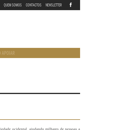
QUEM SOMOS
CONTACTOS
NEWSLETTER
 APOIAR
iedade ocidental, ajudando milhares de pessoas a