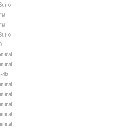
 Burro
imal
imal
 Burro
0
animal
animal
a-dia
animal
animal
animal
animal
animal