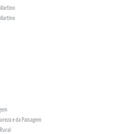
Martino
Martino
agem
tureza e da Paisagem
Rural