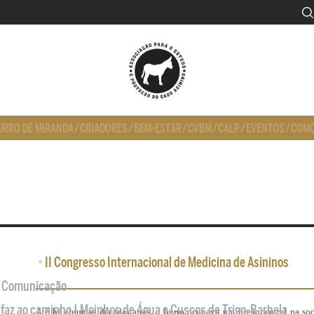
URRO DE MIRANDA
/
CRIADORES
/
BEM-ESTAR
/
CVBM
/
CALP
/
EVENTOS
/
COMO
•
II Congresso Internacional de Medicina de Asininos
de Comunicação
 faz ao caminho | Moinhos de Água e Cuscos de Trigo-Barbela
Até há algumas décadas atrás, o burro ocupava um lugar central na soc