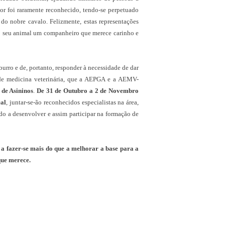
lor foi raramente reconhecido, tendo-se perpetuado
do nobre cavalo. Felizmente, estas representações
no seu animal um companheiro que merece carinho e
burro e de, portanto, responder à necessidade de dar
s de medicina veterinária, que a AEPGA e a AEMV-
 de Asininos
.
De 31 de Outubro a 2 de Novembro
eal
, juntar-se-ão reconhecidos especialistas na área,
do a desenvolver e assim participar na formação de
á a fazer-se mais do que a melhorar a base para a
que merece.