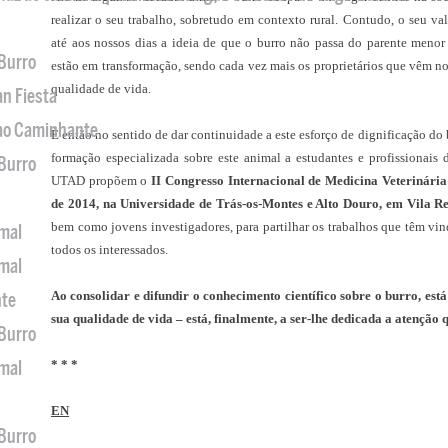
realizar o seu trabalho, sobretudo em contexto rural. Contudo, o seu va
até aos nossos dias a ideia de que o burro não passa do parente menor 
 Burro
estão em transformação, sendo cada vez mais os proprietários que vêm 
qualidade de vida.
an Fiesta
 ao Caminhante
É então no sentido de dar continuidade a este esforço de dignificação do 
formação especializada sobre este animal a estudantes e profissionai
 Burro
UTAD propõem o
II Congresso Internacional de Medicina Veterinária
de 2014, na Universidade de Trás-os-Montes e Alto Douro, em Vila R
bem como jovens investigadores, para partilhar os trabalhos que têm vin
imal
todos os interessados.
imal
Ao consolidar e difundir o conhecimento científico sobre o burro, est
nte
sua qualidade de vida – está, finalmente, a ser-lhe dedicada a atenção 
 Burro
imal
* * *
EN
 Burro