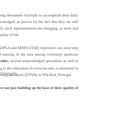
lping thousands of people to accomplish their daily
wledged, as proven by the fact that they are still
lly, such representations are changing, as more and
lity of life.
 AEPGA and AEMV-UTAD, represents one more step
ed training in the area among veterinary medicine
embe
r, several acknowledged specialists, as well as
ng to the education of everyone who is interested in
ntegrada
es e Alto Douro (UTAD), in Vila Real, Portugal.
 not just building up the base of their quality of