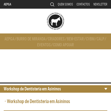
AEPGA
QUEM SOMOS
CONTACTOS
NEWSLETTER
AEPGA
/
BURRO DE MIRANDA
/
CRIADORES
/
BEM-ESTAR
/
CVBM
/
CALP
/
EVENTOS
/
COMO APOIAR
Workshop de Dentisteria em Asininos
•
Workshop de Dentisteria em Asininos