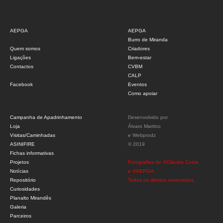
AEPGA
AEPGA
Burro de Miranda
Quem somos
Criadores
Ligações
Bem-estar
Contactos
CVBM
CALP
Facebook
Eventos
Como apoiar
Campanha de Apadrinhamento
Desenvolvido por
Loja
Álvaro Martino
Visitas/Caminhadas
e
Webprodz
ASINIFIRE
© 2019
Fichas informativas
Projetos
Fotografias de ©Cláudia Costa
Notícias
e ©AEPGA.
Repositório
Todos os direitos reservados.
Curiosidades
Planalto Mirandês
Galeria
Parceiros