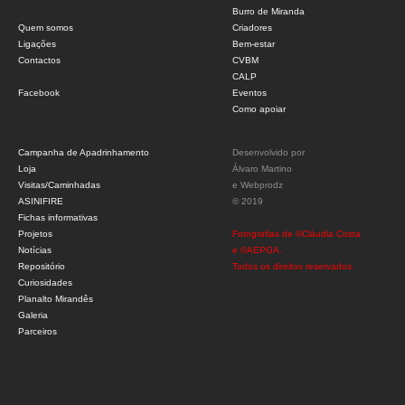
Burro de Miranda
Quem somos
Criadores
Ligações
Bem-estar
Contactos
CVBM
CALP
Facebook
Eventos
Como apoiar
Campanha de Apadrinhamento
Desenvolvido por
Loja
Álvaro Martino
Visitas/Caminhadas
e
Webprodz
ASINIFIRE
© 2019
Fichas informativas
Projetos
Fotografias de ©Cláudia Costa
Notícias
e ©AEPGA.
Repositório
Todos os direitos reservados.
Curiosidades
Planalto Mirandês
Galeria
Parceiros