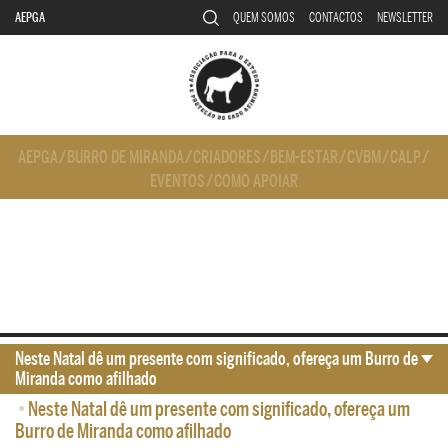
AEPGA
QUEM SOMOS
CONTACTOS
NEWSLETTER
AEPGA
/
BURRO DE MIRANDA
/
CRIADORES
/
BEM-ESTAR
/
CVBM
/
CALP
/
EVENTOS
/
COMO APOIAR
Neste Natal dê um presente com significado, ofereça um Burro de
Miranda como afilhado
•
Neste Natal dê um presente com significado, ofereça um
Burro de Miranda como afilhado