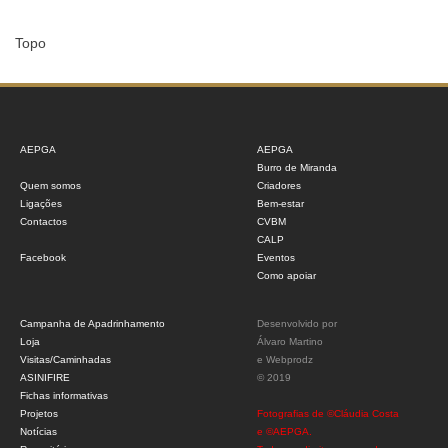
Topo
AEPGA
AEPGA
Burro de Miranda
Quem somos
Criadores
Ligações
Bem-estar
Contactos
CVBM
CALP
Facebook
Eventos
Como apoiar
Campanha de Apadrinhamento
Desenvolvido por
Loja
Álvaro Martino
Visitas/Caminhadas
e
Webprodz
ASINIFIRE
© 2019
Fichas informativas
Projetos
Fotografias de ©Cláudia Costa
Notícias
e ©AEPGA.