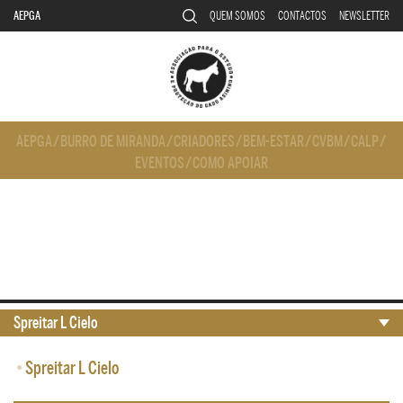
AEPGA
QUEM SOMOS
CONTACTOS
NEWSLETTER
AEPGA
/
BURRO DE MIRANDA
/
CRIADORES
/
BEM-ESTAR
/
CVBM
/
CALP
/
EVENTOS
/
COMO APOIAR
Spreitar L Cielo
•
Spreitar L Cielo