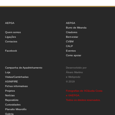
AEPGA
AEPGA
Burro de Miranda
Quem somos
Criadores
Ligações
Bem-estar
Contactos
CVBM
CALP
Facebook
Eventos
Como apoiar
Campanha de Apadrinhamento
Desenvolvido por
Loja
Álvaro Martino
Visitas/Caminhadas
e
Webprodz
ASINIFIRE
© 2019
Fichas informativas
Projetos
Fotografias de ©Cláudia Costa
Notícias
e ©AEPGA.
Repositório
Todos os direitos reservados.
Curiosidades
Planalto Mirandês
Galeria